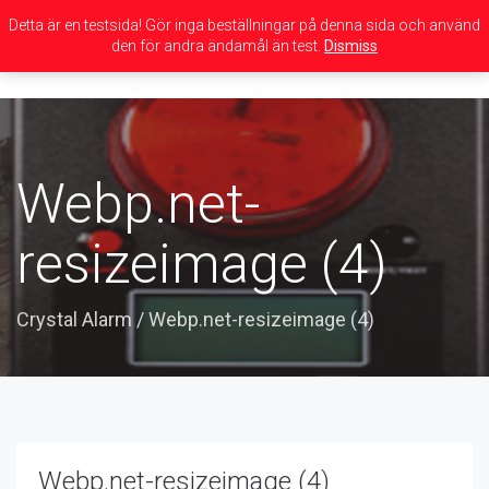
Detta är en testsida! Gör inga beställningar på denna sida och använd
den för andra ändamål än test.
Dismiss
Toggle
navigation
Webp.net-
resizeimage (4)
Crystal Alarm
/
Webp.net-resizeimage (4)
Webp.net-resizeimage (4)