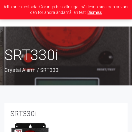
Detta är en testsida! Gör inga beställningar på denna sida och använd
den för andra ändamål än test.
Dismiss
Toggle
navigation
SRT330i
Crystal Alarm
/
SRT330i
SRT330i