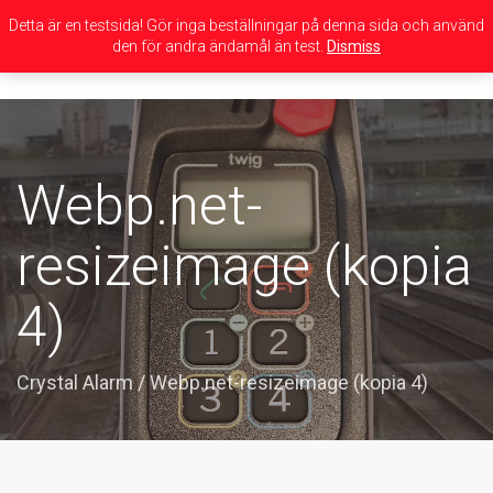
Detta är en testsida! Gör inga beställningar på denna sida och använd
den för andra ändamål än test.
Dismiss
Toggle
navigation
Webp.net-
resizeimage (kopia
4)
Crystal Alarm
/
Webp.net-resizeimage (kopia 4)