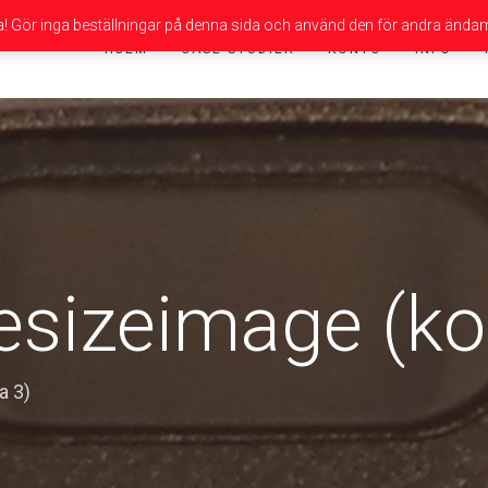
da! Gör inga beställningar på denna sida och använd den för andra ändam
HJEM
CASE-STUDIER
KONTO
INFO
esizeimage (ko
a 3)