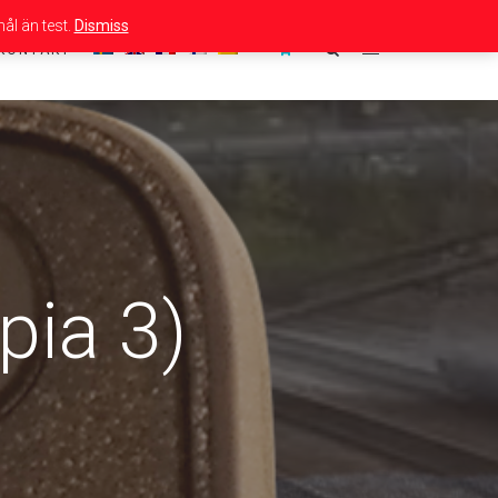
ål än test.
Dismiss
KONTAKT
pia 3)