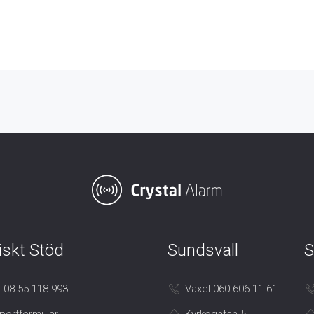
iskt Stöd
Sundsvall
S
 08 55 118 993
Växel 060 606 11 61