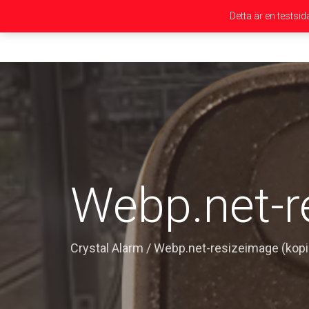
Detta är en testsi
Webp.net-r
Crystal Alarm
/
Webp.net-resizeimage (kopi