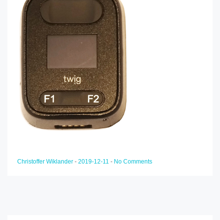
Christoffer Wiklander
-
2019-12-11
-
No Comments