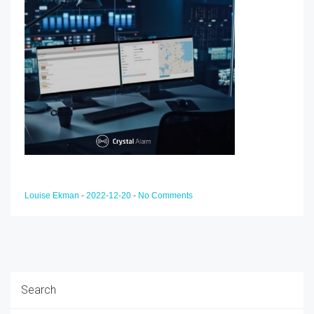
Louise Ekman
-
2022-12-20
-
No Comments
Search