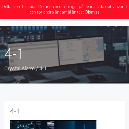
Detta är en testsida! Gör inga beställningar på denna sida och använd
den för andra ändamål än test.
Dismiss
Toggle
navigation
4-1
Crystal Alarm
/
4-1
4-1