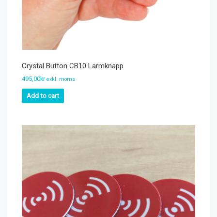
Crystal Button CB10 Larmknapp
495,00
kr
exkl. moms
Add to cart