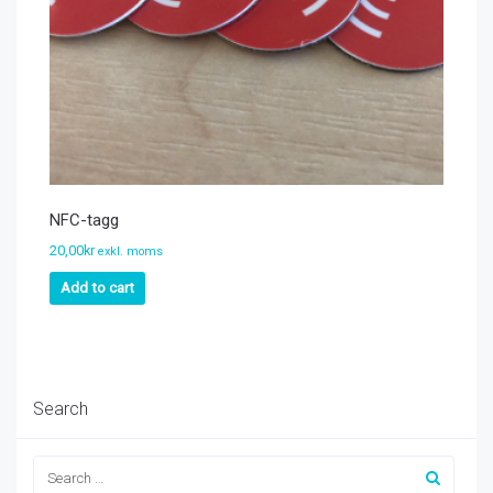
NFC-tagg
20,00
kr
exkl. moms
Add to cart
Search