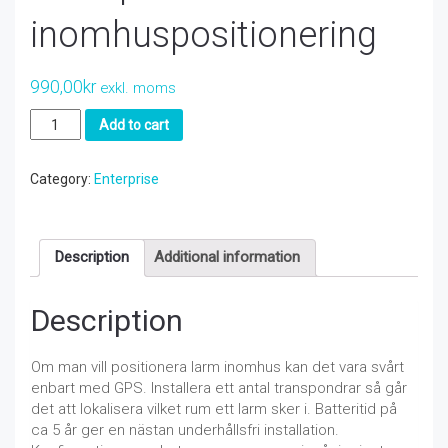
inomhuspositionering
990,00
kr
exkl. moms
Transponder
Add to cart
för
inomhuspositionering
quantity
Category:
Enterprise
Description
Additional information
Description
Om man vill positionera larm inomhus kan det vara svårt
enbart med GPS. Installera ett antal transpondrar så går
det att lokalisera vilket rum ett larm sker i. Batteritid på
ca 5 år ger en nästan underhållsfri installation.