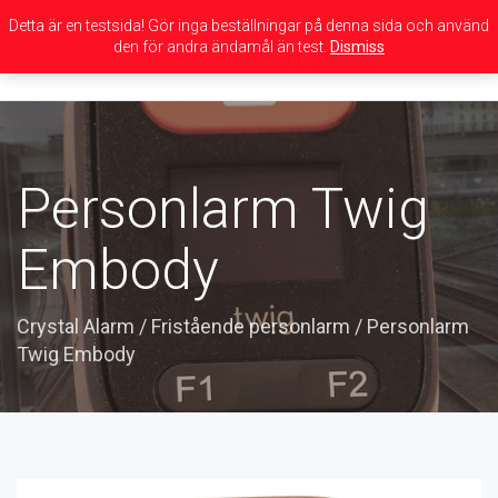
Detta är en testsida! Gör inga beställningar på denna sida och använd
den för andra ändamål än test.
Dismiss
Toggle
navigation
Personlarm Twig
Embody
Crystal Alarm
/
Fristående personlarm
/
Personlarm
Twig Embody