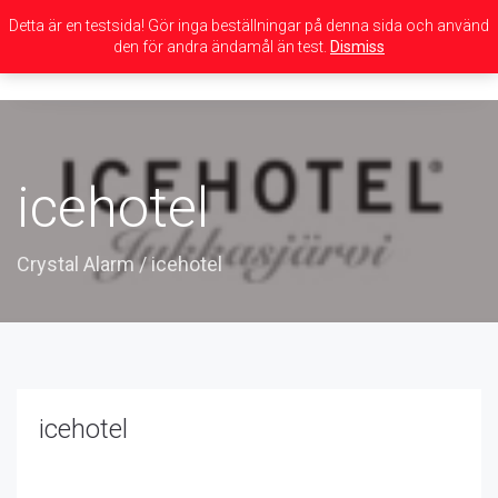
Detta är en testsida! Gör inga beställningar på denna sida och använd
den för andra ändamål än test.
Dismiss
Toggle
navigation
icehotel
Crystal Alarm
/
icehotel
icehotel