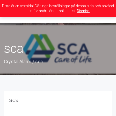
Detta är en testsida! Gör inga beställningar på denna sida och använd
den för andra ändamål än test.
Dismiss
Toggle
navigation
sca
Crystal Alarm
/
sca
sca