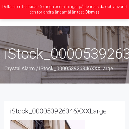
Detta är en testsida! Gör inga beställningar på denna sida och använd
den för andra ändamål än test.
Dismiss
Toggle
navigation
iStock_000053926
Crystal Alarm
/
iStock_000053926346XXXLarge
iStock_000053926346XXXLarge