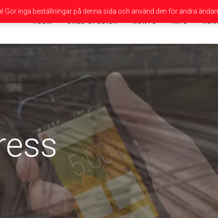
da! Gör inga beställningar på denna sida och använd den för andra ändam
HJEM
CASE-STUDIER
KONTO
INFO
KON
ress