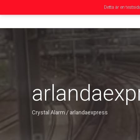
Detta är en testsi
arlandaexp
Crystal Alarm
/
arlandaexpress