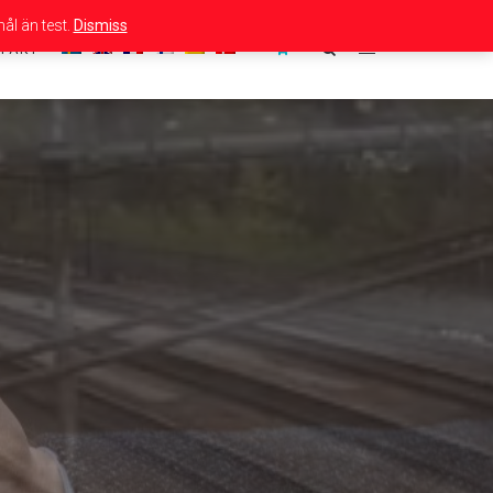
ål än test.
Dismiss
TAKT